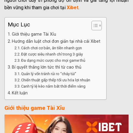
người chơi duy trì phong độ ổn định và gia tăng lợi nhuận
bền vững khi tham gia chơi tại
Xibet
.
Mục Lục
Giới thiệu game Tài Xỉu
Hướng dẫn luật chơi đơn giản tại nhà cái Xibet
Cách chơi cơ bản, ăn tiền nhanh gọn
Đặt cược siêu nhanh chỉ trong 3 giây
Đa dạng mức cược cho mọi game thủ
Bí quyết thắng lớn tức thì từ cao thủ
Quản lý vốn tránh rủi ro “cháy túi”
Chiến thuật gấp thếp tối ưu hóa lợi nhuận
Canh tỷ lệ kèo nắm bắt thời điểm vàng
Kết luận
Giới thiệu game Tài Xỉu